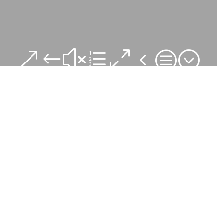
&#xe04c;